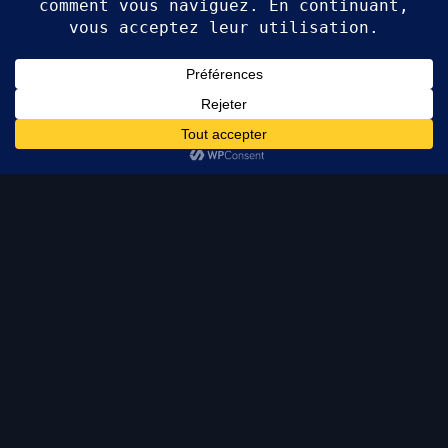
La preuve qu’un petit espace bien pensé n’a rien à
envier à un grand.
PROJET SUIVANT
Airbnb →
← Tous les projets
Conception et visualisation 3D
Parler de mon projet →