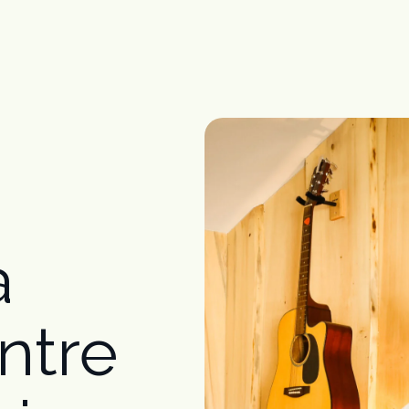
à
ntre